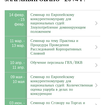
Семинар по Европейскому
14 февр.
конкурентномуправу для
- 15
национальных судей:
февр.
Злоупотребление доминирующим
положением
Семинар на тему Практика и
11 мар. -
Процедура Проведения
13 мар.
Расследований Корпоративных
Слияний
Обучение персонала ГВХ/ВКВ
10 апр. -
11 апр.
Семинар по Европейскому
09 мая -
конкурентномуправу для
10 мая
национальных судей: Количественная
оценка ущерба в делах по
конкуренции
Семинар по Сговору на Торгах и
03 июн. -