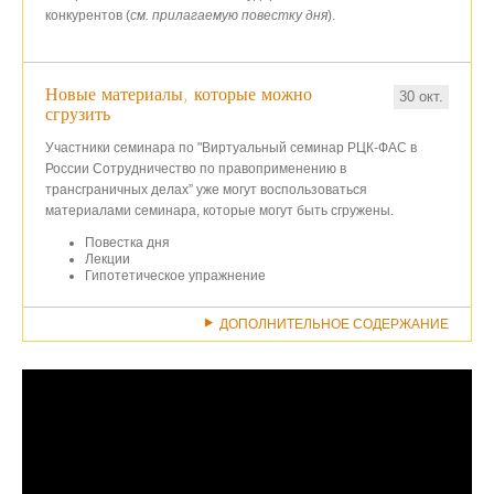
конкурентов (
см. прилагаемую повестку дня
).
Новые материалы, которые можно
30 окт.
сгрузить
Участники семинара по "Виртуальный семинар РЦК-ФАС в
России Сотрудничество по правоприменению в
трансграничных делах” уже могут воспользоваться
материалами семинара, которые могут быть сгружены.
Повестка дня
Лекции
Гипотетическое упражнение
ДОПОЛНИТЕЛЬНОЕ СОДЕРЖАНИЕ