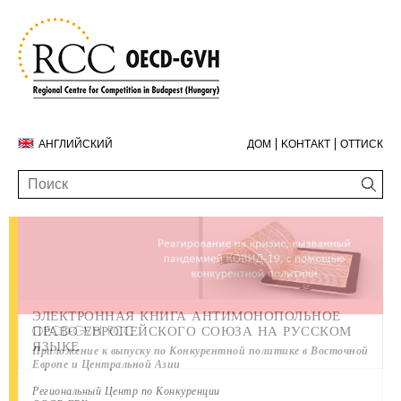
АНГЛИЙСКИЙ
ДОМ
KОНТАКТ
ОТТИСК
ЭЛЕКТРОННАЯ КНИГА АНТИМОНОПОЛЬНОЕ
ГОДОВОЙ ДОКЛАД ЗА 2019 ГОД
КОНТАКТ
OECD-GVH RCC
ПРАВО ЕВРОПЕЙСКОГО СОЮЗА НА РУССКОМ
ЯЗЫКЕ
Приложение к выпуску по Конкурентной политике в Восточной
Европе и Центральной Азии
Региональный Центр по Конкуренции