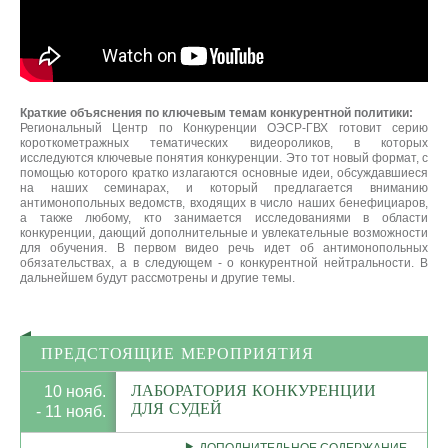
Краткие объяснения по ключевым темам конкурентной политики:
Региональный Центр по Конкуренции ОЭСР-ГВХ готовит серию
короткометражных тематических видеороликов, в которых
исследуются ключевые понятия конкуренции. Это тот новый формат, с
помощью которого кратко излагаются основные идеи, обсуждавшиеся
на наших семинарах, и который предлагается вниманию
антимонопольных ведомств, входящих в число наших бенефициаров,
а также любому, кто занимается исследованиями в области
конкуренции, дающий дополнительные и увлекательные возможности
для обучения. В первом видео речь идет об антимонопольных
обязательствах, а в следующем - о конкурентной нейтральности. В
дальнейшем будут рассмотрены и другие темы.
ПРЕДСТОЯЩИЕ МЕРОПРИЯТИЯ
ЛАБОРАТОРИЯ КОНКУРЕНЦИИ
10 нояб.
ДЛЯ СУДЕЙ
- 11 нояб.
ДОПОЛНИТЕЛЬНОЕ СОДЕРЖАНИЕ